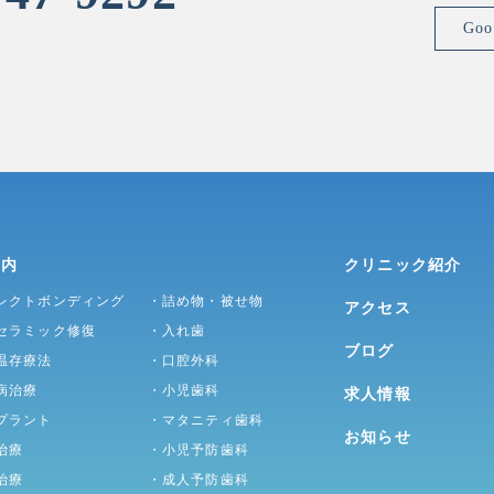
Go
案内
クリニック紹介
レクトボンディング
・詰め物・被せ物
アクセス
セラミック修復
・入れ歯
ブログ
温存療法
・口腔外科
病治療
・小児歯科
求人情報
プラント
・マタニティ歯科
お知らせ
治療
・小児予防歯科
治療
・成人予防歯科