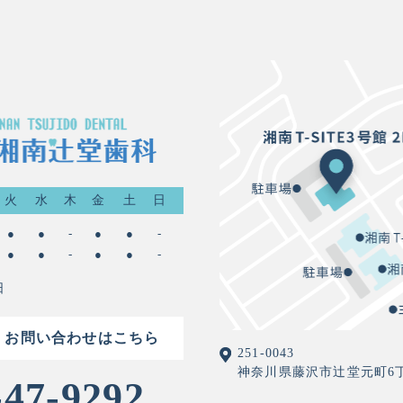
火
水
木
金
土
日
●
●
-
●
●
-
●
●
-
●
●
-
日
・お問い合わせはこちら
251-0043
神奈川県藤沢市辻堂元町6丁目2
-47-9292