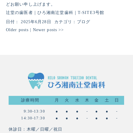
どお願い申し上げます。
辻堂の歯医者｜ひろ湘南辻堂歯科｜T-SITE3号館
日付：
2025年6月28日
カテゴリ：
ブログ
Older posts
|
Newer posts
>>
診療時間
月
火
水
木
金
土
日
9:30-13:30
●
●
●
-
●
●
-
14:30-17:30
●
●
●
-
●
●
-
休診日：木曜／日曜／祝日