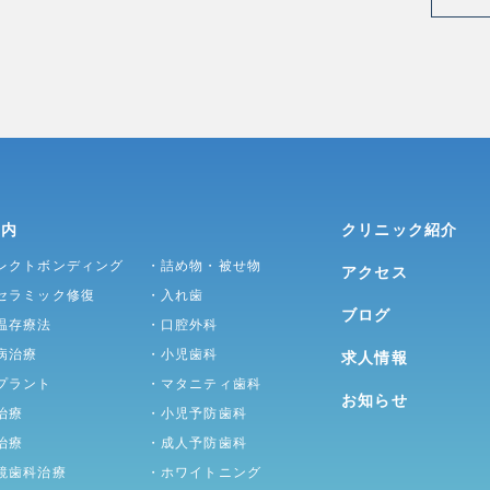
案内
クリニック紹介
レクトボンディング
・詰め物・被せ物
アクセス
セラミック修復
・入れ歯
ブログ
温存療法
・口腔外科
病治療
・小児歯科
求人情報
プラント
・マタニティ歯科
お知らせ
治療
・小児予防歯科
治療
・成人予防歯科
鏡歯科治療
・ホワイトニング