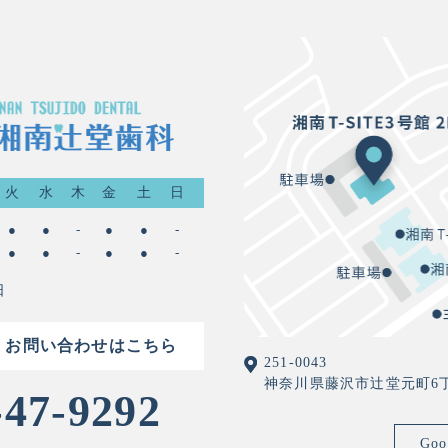
火
水
木
金
土
日
●
●
-
●
●
-
●
●
-
●
●
-
日
・お問い合わせはこちら
251-0043
神奈川県藤沢市辻堂元町6丁目2
-47-9292
Go