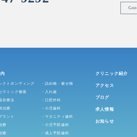
Go
案内
クリニック紹介
レクトボンディング
・詰め物・被せ物
アクセス
セラミック修復
・入れ歯
ブログ
温存療法
・口腔外科
病治療
・小児歯科
求人情報
プラント
・マタニティ歯科
お知らせ
治療
・小児予防歯科
治療
・成人予防歯科