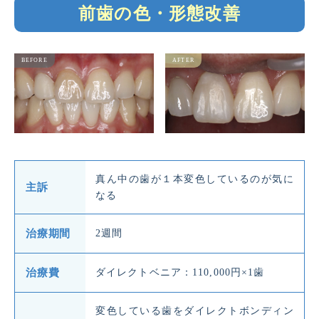
前歯の色・形態改善
真ん中の歯が１本変色しているのが気に
主訴
なる
治療期間
2週間
治療費
ダイレクトベニア：110,000円×1歯
変色している歯をダイレクトボンディン