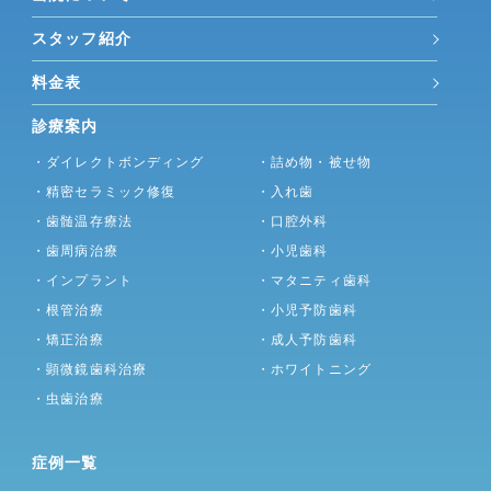
スタッフ紹介
料金表
診療案内
・ダイレクトボンディング
・詰め物・被せ物
・精密セラミック修復
・入れ歯
・歯髄温存療法
・口腔外科
・歯周病治療
・小児歯科
・インプラント
・マタニティ歯科
・根管治療
・小児予防歯科
・矯正治療
・成人予防歯科
・顕微鏡歯科治療
・ホワイトニング
・虫歯治療
症例一覧